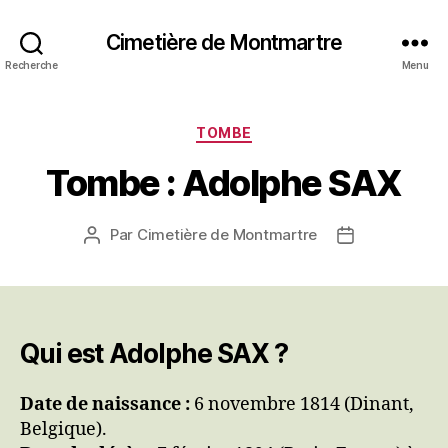
Cimetière de Montmartre
Recherche
Menu
Catégories
TOMBE
Tombe : Adolphe SAX
Par
Cimetière de Montmartre
Auteur
Date
de
de
l’article
l’article
Qui est Adolphe SAX ?
Date de naissance :
6 novembre 1814 (Dinant,
Belgique).