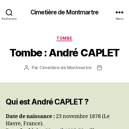
Cimetière de Montmartre
Recherche
Menu
Catégories
TOMBE
Tombe : André CAPLET
Par
Cimetière de Montmartre
Auteur
Date
de
de
l’article
l’article
Qui est André CAPLET ?
Date de naissance :
23 novembre 1878 (Le
Havre, France).