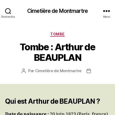
Cimetière de Montmartre
Recherche
Menu
Catégories
TOMBE
Tombe : Arthur de
BEAUPLAN
Par
Cimetière de Montmartre
Auteur
Date
de
de
l’article
l’article
Qui est Arthur de BEAUPLAN ?
Date de naissance :
20 juin 1823 (Paris, france).