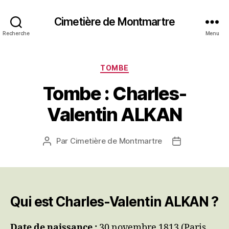
Cimetière de Montmartre
Recherche
Menu
Catégories
TOMBE
Tombe : Charles-
Valentin ALKAN
Par
Cimetière de Montmartre
Auteur
Date
de
de
l’article
l’article
Qui est Charles-Valentin ALKAN ?
Date de naissance :
30 novembre 1813 (Paris,