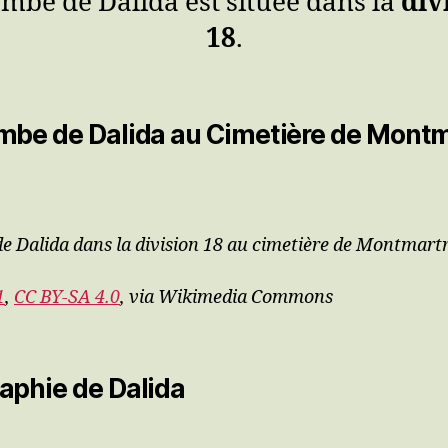
ombe de Dalida est située dans la
div
18
.
mbe de Dalida au Cimetière de Mont
e Dalida dans la division 18 au cimetière de Montmartr
1
,
CC BY-SA 4.0
, via Wikimedia Commons
aphie de Dalida