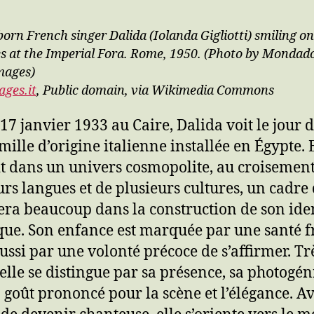
born French singer Dalida (Iolanda Gigliotti) smiling o
es at the Imperial Fora. Rome, 1950. (Photo by Mondado
mages)
ages.it
, Public domain, via Wikimedia Commons
 17 janvier 1933 au Caire, Dalida voit le jour 
mille d’origine italienne installée en Égypte. 
t dans un univers cosmopolite, au croisemen
urs langues et de plusieurs cultures, un cadre
ra beaucoup dans la construction de son iden
ique. Son enfance est marquée par une santé fr
ussi par une volonté précoce de s’affirmer. Tr
 elle se distingue par sa présence, sa photogén
 goût prononcé pour la scène et l’élégance. A