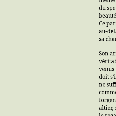
même d
du spe
beauté
Ce par
au-delà
sa cha
Son ar
vérita
venus 
doit s
ne suf
commen
forgen
altier
le rega