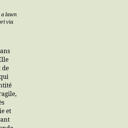
n a lawn
ri via
dans
Elle
t de
 qui
tité
agile,
ès
ie et
vant