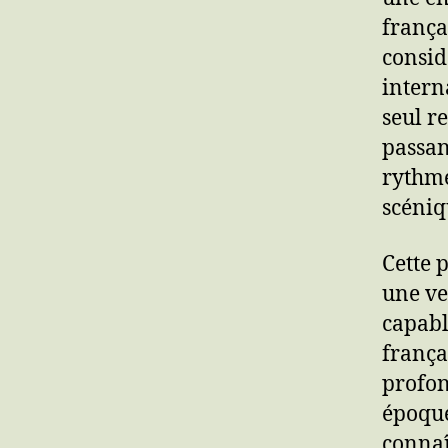
frança
consid
intern
seul r
passan
rythmé
scéniq
Cette 
une ve
capabl
frança
profon
époque
connaî