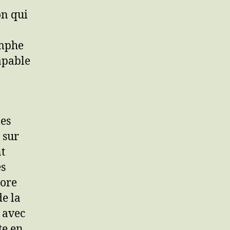
on qui
omphe
capable
les
 sur
t
es
core
de la
 avec
te en