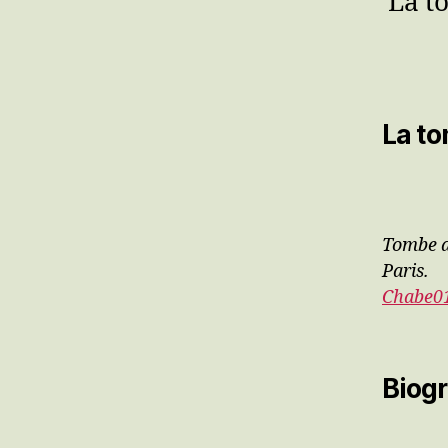
La t
La to
Tombe d
Paris.
Chabe0
Biogr