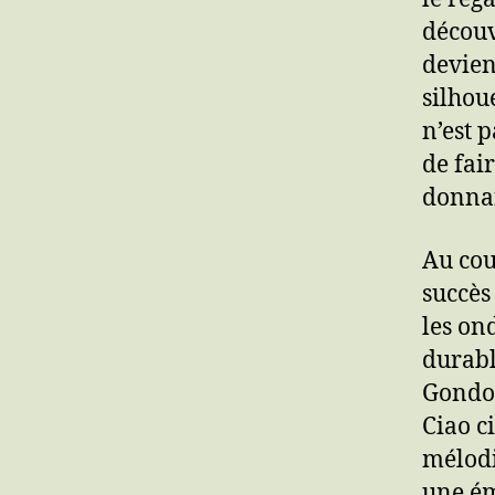
découv
devien
silhou
n’est p
de fai
donnan
Au cou
succès 
les on
durabl
Gondol
Ciao c
mélodi
une ém