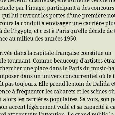
e devenir chanteuse, elle s’oriente vers le 
ctacle par l’image, participant à des concours
 qui lui ouvrent les portes d’une première not
cours la conduit à envisager une carrière plus
 de l’Égypte, et c’est à Paris qu’elle décide de
nce au milieu des années 1950.
rivée dans la capitale française constitue un
ble tournant. Comme beaucoup d’artistes étr
chercher une place dans le Paris du music-hall
’imposer dans un univers concurrentiel où le t
fit pas toujours. Elle prend le nom de Dalida e
ce à fréquenter les cabarets et les scènes où
t alors les carrières populaires. Sa voix, son p
, son accent légèrement voilé et sa capacité à c
rd attirent vite l’attention. Le grand public la