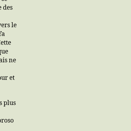
e des
ers le
Ya
ette
que
ais ne
ur et
s plus
oroso