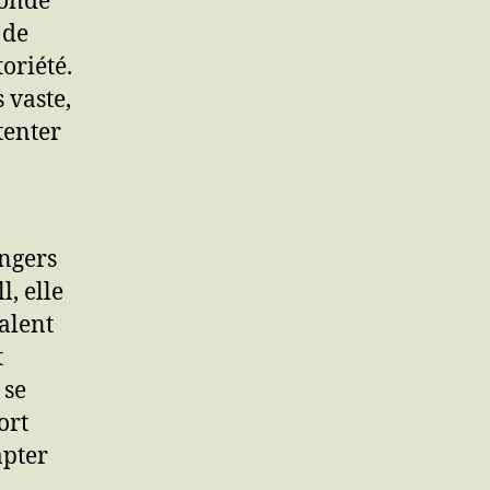
monde
 de
oriété.
 vaste,
 tenter
angers
, elle
alent
t
 se
ort
apter