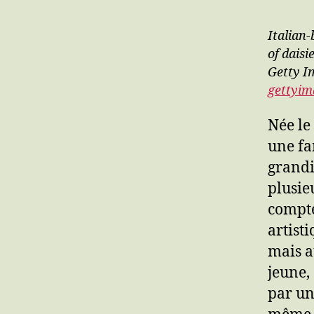
Italian-
of daisi
Getty I
gettyim
Née le
une fa
grandi
plusie
compte
artist
mais a
jeune,
par un