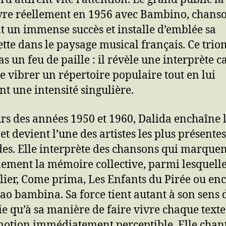
re réellement en 1956 avec Bambino, chans
t un immense succès et installe d’emblée sa
ette dans le paysage musical français. Ce tri
as un feu de paille : il révèle une interprète 
re vibrer un répertoire populaire tout en lui
t une intensité singulière.
rs des années 1950 et 1960, Dalida enchaîne 
et devient l’une des artistes les plus présentes
des. Elle interprète des chansons qui marquen
ement la mémoire collective, parmi lesquell
ier, Come prima, Les Enfants du Pirée ou en
iao bambina. Sa force tient autant à son sens 
e qu’à sa manière de faire vivre chaque texte
otion immédiatement perceptible. Elle chan