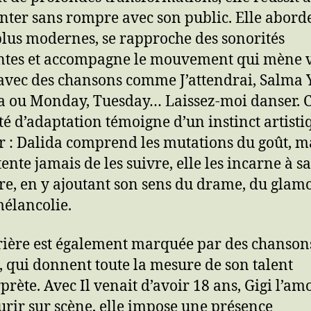
nter sans rompre avec son public. Elle abord
 plus modernes, se rapproche des sonorités
tes et accompagne le mouvement qui mène v
 avec des chansons comme J’attendrai, Salma 
 ou Monday, Tuesday… Laissez-moi danser. C
té d’adaptation témoigne d’un instinct artisti
ûr : Dalida comprend les mutations du goût, m
ente jamais de les suivre, elle les incarne à sa
e, en y ajoutant son sens du drame, du glamo
mélancolie.
rière est également marquée par des chanson
, qui donnent toute la mesure de son talent
rprète. Avec Il venait d’avoir 18 ans, Gigi l’am
rir sur scène, elle impose une présence