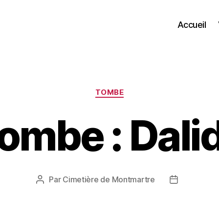
Accueil
Catégories
TOMBE
ombe : Dali
Par
Cimetière de Montmartre
Auteur
Date
de
de
l’article
l’article