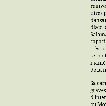
réinve
titres
dansan
disco,
Salama
capaci
très s
se cont
manièr
de la 
Sa car
graves
d’inte
ou Mou