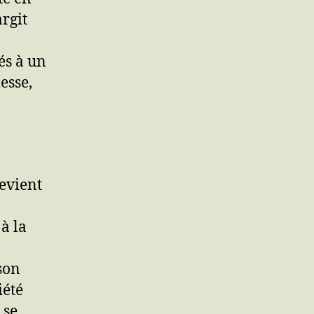
argit
és à un
esse,
devient
à la
son
iété
 se