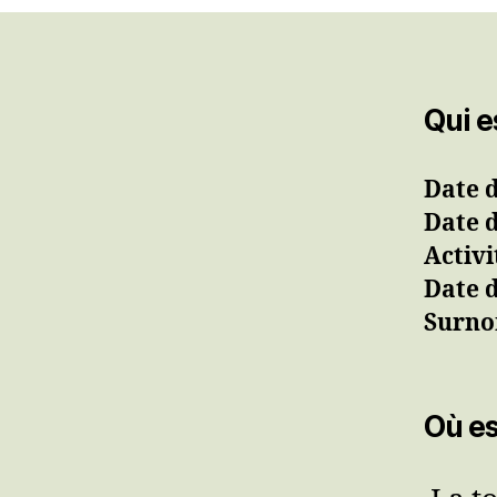
Qui e
Date d
Date d
Activi
Date d
Surno
Où es