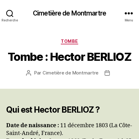
Cimetière de Montmartre
Recherche
Menu
Catégories
TOMBE
Tombe : Hector BERLIOZ
Par
Cimetière de Montmartre
Auteur
Date
de
de
l’article
l’article
Qui est Hector BERLIOZ ?
Date de naissance :
11 décembre 1803 (La Côte-
Saint-André, France).