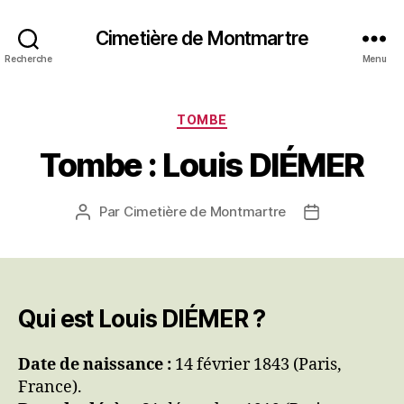
Cimetière de Montmartre
Recherche
Menu
Catégories
TOMBE
Tombe : Louis DIÉMER
Par
Cimetière de Montmartre
Auteur
Date
de
de
l’article
l’article
Qui est Louis DIÉMER ?
Date de naissance :
14 février 1843 (Paris,
France).