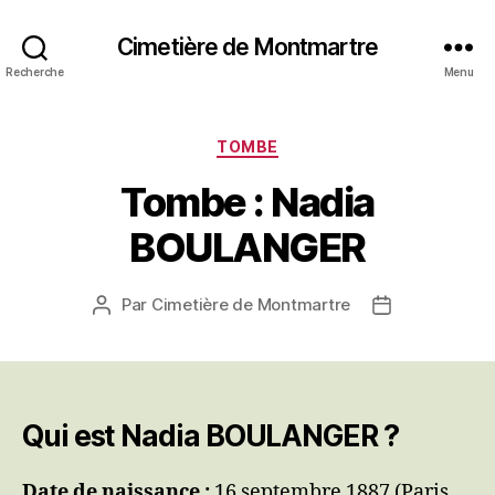
Cimetière de Montmartre
Recherche
Menu
Catégories
TOMBE
Tombe : Nadia
BOULANGER
Par
Cimetière de Montmartre
Auteur
Date
de
de
l’article
l’article
Qui est Nadia BOULANGER ?
Date de naissance :
16 septembre 1887 (Paris,