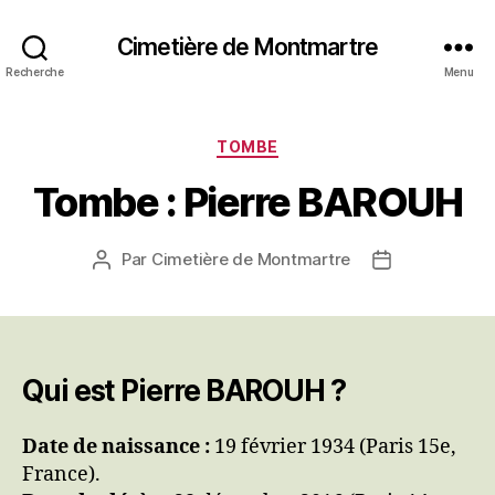
Cimetière de Montmartre
Recherche
Menu
Catégories
TOMBE
Tombe : Pierre BAROUH
Par
Cimetière de Montmartre
Auteur
Date
de
de
l’article
l’article
Qui est Pierre BAROUH ?
Date de naissance :
19 février 1934 (Paris 15e,
France).