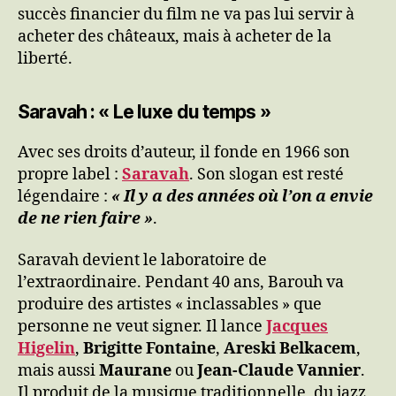
succès financier du film ne va pas lui servir à
acheter des châteaux, mais à acheter de la
liberté.
Saravah : « Le luxe du temps »
Avec ses droits d’auteur, il fonde en 1966 son
propre label :
Saravah
. Son slogan est resté
légendaire :
« Il y a des années où l’on a envie
de ne rien faire »
.
Saravah devient le laboratoire de
l’extraordinaire. Pendant 40 ans, Barouh va
produire des artistes « inclassables » que
personne ne veut signer. Il lance
Jacques
Higelin
,
Brigitte Fontaine
,
Areski Belkacem
,
mais aussi
Maurane
ou
Jean-Claude Vannier
.
Il produit de la musique traditionnelle, du jazz