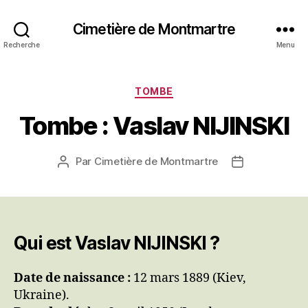
Cimetière de Montmartre
Recherche
Menu
Catégories
TOMBE
Tombe : Vaslav NIJINSKI
Par
Cimetière de Montmartre
Auteur
Date
de
de
l’article
l’article
Qui est Vaslav NIJINSKI ?
Date de naissance :
12 mars 1889 (Kiev,
Ukraine).